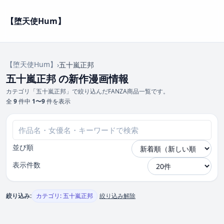
【堕天使Hum】
【堕天使Hum】
›
五十嵐正邦
五十嵐正邦 の新作漫画情報
カテゴリ「五十嵐正邦」で絞り込んだFANZA商品一覧です。
全
9
件中
1〜9
件を表示
並び順
表示件数
絞り込み:
カテゴリ: 五十嵐正邦
絞り込み解除