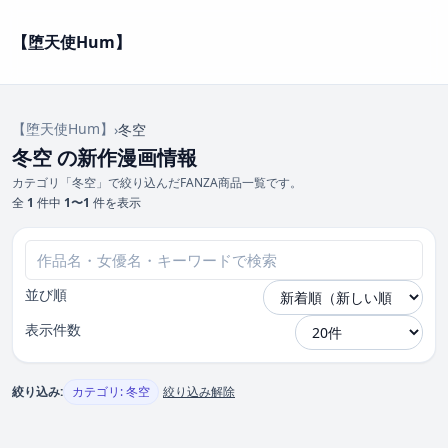
【堕天使Hum】
【堕天使Hum】
›
冬空
冬空 の新作漫画情報
カテゴリ「冬空」で絞り込んだFANZA商品一覧です。
全
1
件中
1〜1
件を表示
並び順
表示件数
絞り込み:
カテゴリ: 冬空
絞り込み解除