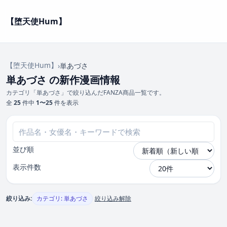
【堕天使Hum】
【堕天使Hum】
›
単あづさ
単あづさ の新作漫画情報
カテゴリ「単あづさ」で絞り込んだFANZA商品一覧です。
全
25
件中
1〜25
件を表示
並び順
表示件数
絞り込み:
カテゴリ: 単あづさ
絞り込み解除