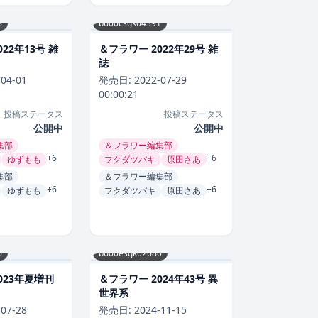
8
b600csgk04391
22年13号 雑
＆フラワー 2022年29号 雑
誌
-04-01
発売日:
2022-07-29
00:00:21
投稿ステータス
投稿ステータス
公開中
公開中
集部
＆フラワー編集部
+6
+6
ゆずもも
フクダツバキ
原田さあ
集部
＆フラワー編集部
+6
+6
ゆずもも
フクダツバキ
原田さあ
6
b600esgk02680
023年夏増刊
＆フラワー 2024年43号 異
世界系
-07-28
発売日:
2024-11-15