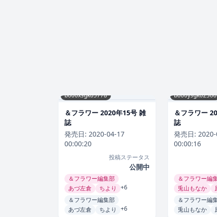
b600xsgk05778
b600ysgk02366
＆フラワー 2020年15号 雑
＆フラワー 20
誌
誌
発売日:
2020-04-17
発売日:
2020-
00:00:20
00:00:16
投稿ステータス
公開中
＆フラワー編集部
＆フラワー編
+6
あづ左倉
ちより
兎山もなか
＆フラワー編集部
＆フラワー編
+6
あづ左倉
ちより
兎山もなか