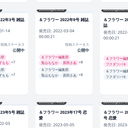
b600bsgk03852
b600bsgk0487
22年3号 雑誌
＆フラワー 2022年9号 雑誌
＆フラワー 20
誌
01-14
発売日:
2022-03-04
発売日:
2022
00:00:21
00:00:21
投稿ステータス
投稿ステータス
公開中
公開中
集部
＆フラワー編集部
＆フラワー編
+7
+8
ずもも
兎山もなか
原田さあ
フクダツバキ
集部
＆フラワー編集部
＆フラワー編
+7
+8
ずもも
兎山もなか
原田さあ
フクダツバキ
b600dsgk14083
b600dsgk2076
23年5号 雑誌
＆フラワー 2023年17号 恋
＆フラワー 2
愛
号 恋愛
02-03
発売日:
2023-05-05
発売日:
2023