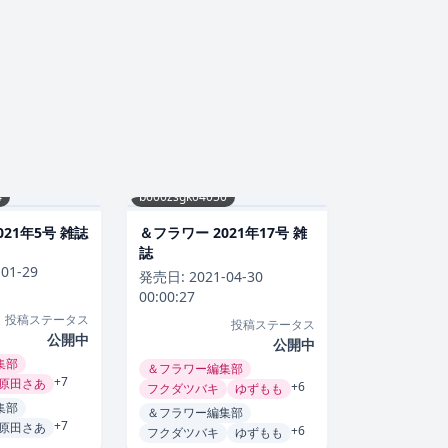
4
b600zsgk04050
021年5号 雑誌
＆フラワー 2021年17号 雑
誌
-01-29
発売日:
2021-04-30
00:00:27
投稿ステータス
投稿ステータス
公開中
公開中
集部
＆フラワー編集部
+7
原田さあ
+6
フクダツバキ
ゆずもも
集部
＆フラワー編集部
+7
原田さあ
+6
フクダツバキ
ゆずもも