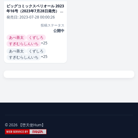
ビッグコミックスペリオール 2023
年16号（2023年7月28日発売） 雑
誌
発売日:
2023-07-28 00:00:26
投稿ステータス
公開中
あべ善太
くずしろ
+25
すぎむらしんいち
あべ善太
くずしろ
+25
すぎむらしんいち
© 2026 【堕天使Hum】