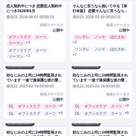
恋人契約中につき 恋愛恋人契約中
そんなに言うなら抱いてやる【単
につき2026年6月
行本版】 恋愛そんなに言うなら抱
いてやる【単行本版】2026年3月
発売日:
2026-06-01 00:00:10
発売日:
2026-03-30 00:00:10
投稿ステータス
投稿ステータス
公開中
公開中
オフィスラブ
スーツ
ツンデレ
ノンケ
ほだされ
+3
+7
リーマン
ツンデレ
ノンケ
ほだされ
オフィスラブ
スーツ
+7
+3
リーマン
b330ftksb04999
b330ftksb04998
幼なじみの上司に24時間監視され
幼なじみの上司に24時間監視され
ています 一途で過保護な彼の愛情
ています 一途で過保護な彼の愛情
【短編】3 恋愛
【短編】2 恋愛
発売日:
2025-02-19 00:00:05
発売日:
2025-02-19 00:00:05
投稿ステータス
投稿ステータス
公開中
公開中
+9
+9
OL
オフィスラブ
スーツ
OL
オフィスラブ
スーツ
+9
+9
OL
オフィスラブ
スーツ
OL
オフィスラブ
スーツ
b330ftksb04997
b330ftksb05954
幼なじみの上司に24時間監視され
幼なじみの上司に24時間監視され