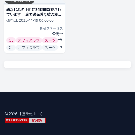
b330ftksb10917
幼なじみの上司に24時間監視され
ています 一途で過保護な彼の愛情
【短編】12 恋愛
発売日:
2025-11-19 00:00:05
投稿ステータス
公開中
+9
OL
オフィスラブ
スーツ
+9
OL
オフィスラブ
スーツ
© 2026 【堕天使Hum】