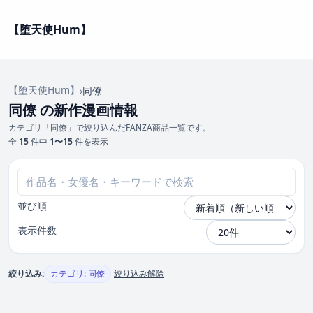
【堕天使Hum】
【堕天使Hum】
›
同僚
同僚 の新作漫画情報
カテゴリ「同僚」で絞り込んだFANZA商品一覧です。
全
15
件中
1〜15
件を表示
並び順
表示件数
絞り込み:
カテゴリ: 同僚
絞り込み解除