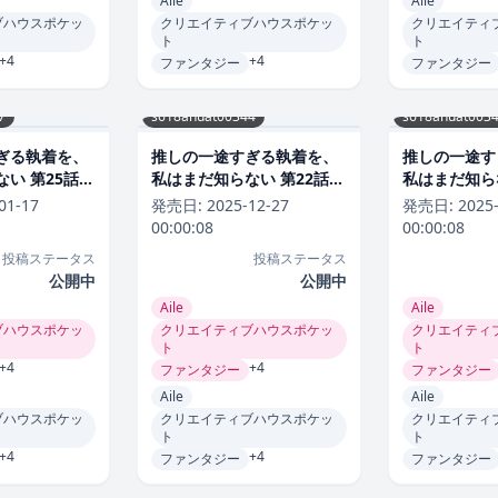
Aile
Aile
ブハウスポケッ
クリエイティブハウスポケッ
クリエイティ
ト
ト
+4
+4
ファンタジー
ファンタジー
7
s618ahuat00344
s618ahuat003
ぎる執着を、
推しの一途すぎる執着を、
推しの一途す
い 第25話
私はまだ知らない 第22話
私はまだ知らな
ラブコメ
ラブコメ
01-17
発売日:
2025-12-27
発売日:
2025
00:00:08
00:00:08
投稿ステータス
投稿ステータス
公開中
公開中
Aile
Aile
ブハウスポケッ
クリエイティブハウスポケッ
クリエイティ
ト
ト
+4
+4
ファンタジー
ファンタジー
Aile
Aile
ブハウスポケッ
クリエイティブハウスポケッ
クリエイティ
ト
ト
+4
+4
ファンタジー
ファンタジー