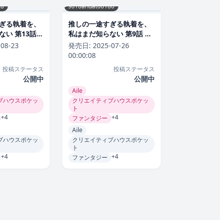
28
s618ahuat00180
ぎる執着を、
推しの一途すぎる執着を、
い 第13話
私はまだ知らない 第9話 ラ
ブコメ
-08-23
発売日:
2025-07-26
00:00:08
投稿ステータス
投稿ステータス
公開中
公開中
Aile
ブハウスポケッ
クリエイティブハウスポケッ
ト
+4
+4
ファンタジー
Aile
ブハウスポケッ
クリエイティブハウスポケッ
ト
+4
+4
ファンタジー