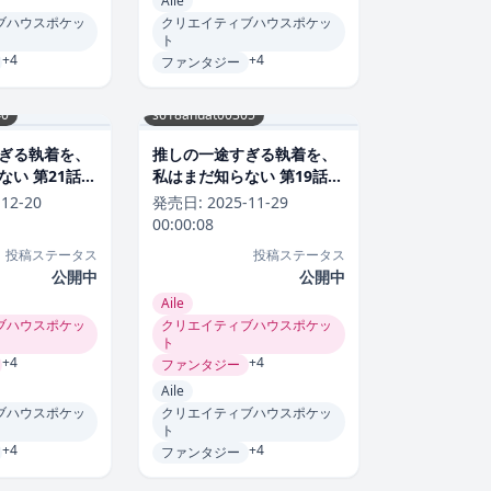
Aile
ブハウスポケッ
クリエイティブハウスポケッ
ト
+4
+4
ファンタジー
40
s618ahuat00305
ぎる執着を、
推しの一途すぎる執着を、
い 第21話
私はまだ知らない 第19話
ラブコメ
-12-20
発売日:
2025-11-29
00:00:08
投稿ステータス
投稿ステータス
公開中
公開中
Aile
ブハウスポケッ
クリエイティブハウスポケッ
ト
+4
+4
ファンタジー
Aile
ブハウスポケッ
クリエイティブハウスポケッ
ト
+4
+4
ファンタジー