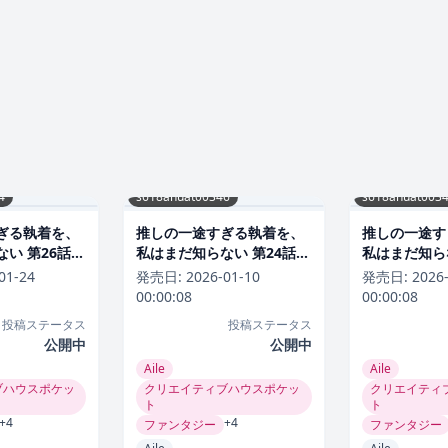
4
s618ahuat00346
s618ahuat003
ぎる執着を、
推しの一途すぎる執着を、
推しの一途す
い 第26話
私はまだ知らない 第24話
私はまだ知らな
ラブコメ
ラブコメ
01-24
発売日:
2026-01-10
発売日:
2026
00:00:08
00:00:08
投稿ステータス
投稿ステータス
公開中
公開中
Aile
Aile
ブハウスポケッ
クリエイティブハウスポケッ
クリエイティ
ト
ト
+4
+4
ファンタジー
ファンタジー