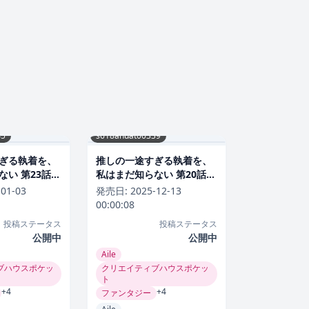
45
s618ahuat00339
ぎる執着を、
推しの一途すぎる執着を、
い 第23話
私はまだ知らない 第20話
ラブコメ
-01-03
発売日:
2025-12-13
00:00:08
投稿ステータス
投稿ステータス
公開中
公開中
Aile
ブハウスポケッ
クリエイティブハウスポケッ
ト
+4
+4
ファンタジー