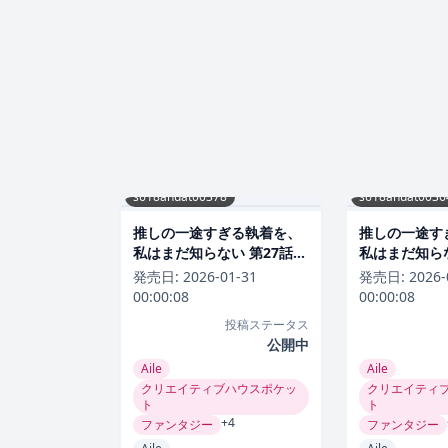
s618ahuat00378
s618ahuat0036
推しの一途すぎる執着を、
推しの一途す
私はまだ知らない 第27話
私はまだ知らな
ラブコメ
ラブコメ
発売日:
2026-01-31
発売日:
2026-
00:00:08
00:00:08
投稿ステータス
公開中
Aile
Aile
クリエイティブハウスポケッ
クリエイティ
ト
ト
+4
ファンタジー
ファンタジー