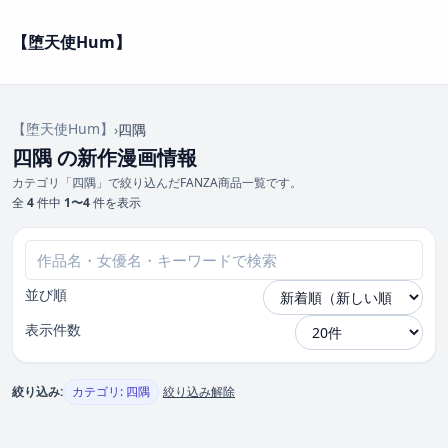
【堕天使Hum】
【堕天使Hum】
›
四隅
四隅 の新作漫画情報
カテゴリ「四隅」で絞り込んだFANZA商品一覧です。
全
4
件中
1〜4
件を表示
並び順
表示件数
絞り込み:
カテゴリ: 四隅
絞り込み解除