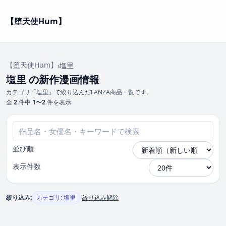
【堕天使Hum】
【堕天使Hum】
›
塩里
塩里 の新作漫画情報
カテゴリ「塩里」で絞り込んだFANZA商品一覧です。
全
2
件中
1〜2
件を表示
並び順
表示件数
絞り込み:
カテゴリ: 塩里
絞り込み解除