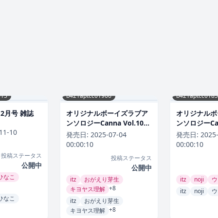
15
b421aptcc01906
b421aptcc018
年12月号 雑誌
オリジナルボーイズラブア
オリジナルボ
ンソロジーCanna Vol.102
ンソロジーCann
11-10
恋愛
恋愛
発売日:
2025-07-04
発売日:
2025
00:00:10
00:00:10
投稿ステータス
投稿ステータス
公開中
公開中
ひなこ
itz
おがえり芽生
itz
noji
ウ
+8
キヨヤス理解
itz
noji
ウ
ひなこ
itz
おがえり芽生
+8
キヨヤス理解