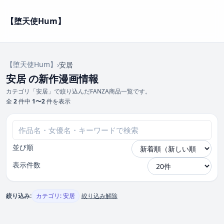
【堕天使Hum】
【堕天使Hum】
›
安居
安居 の新作漫画情報
カテゴリ「安居」で絞り込んだFANZA商品一覧です。
全
2
件中
1〜2
件を表示
並び順
表示件数
絞り込み:
カテゴリ: 安居
絞り込み解除