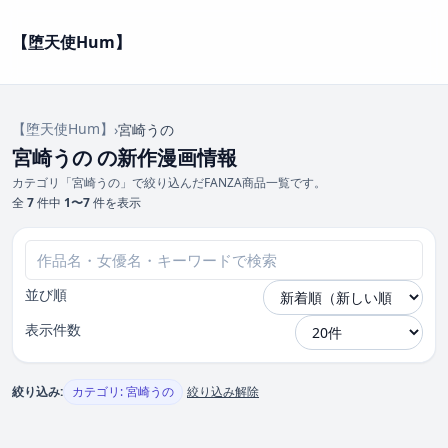
【堕天使Hum】
【堕天使Hum】
›
宮崎うの
宮崎うの の新作漫画情報
カテゴリ「宮崎うの」で絞り込んだFANZA商品一覧です。
全
7
件中
1〜7
件を表示
並び順
表示件数
絞り込み:
カテゴリ: 宮崎うの
絞り込み解除