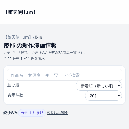
【堕天使Hum】
【堕天使Hum】
›
屡那
屡那 の新作漫画情報
カテゴリ「屡那」で絞り込んだFANZA商品一覧です。
全
11
件中
1〜11
件を表示
並び順
表示件数
絞り込み:
カテゴリ: 屡那
絞り込み解除