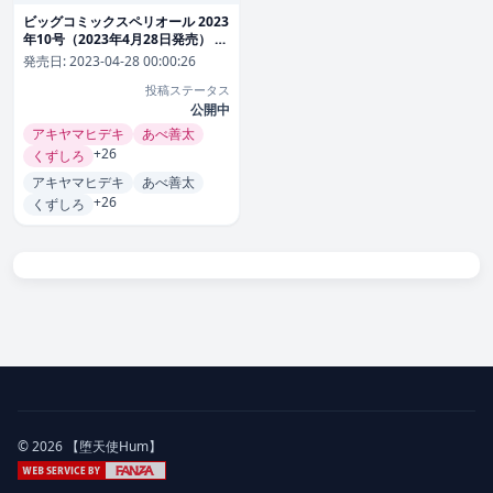
ビッグコミックスペリオール 2023
年10号（2023年4月28日発売） 雑
誌
発売日:
2023-04-28 00:00:26
投稿ステータス
公開中
アキヤマヒデキ
あべ善太
+26
くずしろ
アキヤマヒデキ
あべ善太
+26
くずしろ
© 2026 【堕天使Hum】