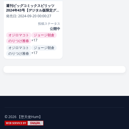
週刊ビッグコミックスピリッツ
2024年43号【デジタル版限定グラ
ビア増量「一ノ瀬瑠菜」】（2024
発売日:
2024-09-20 00:00:27
年9月20日発売） 雑誌
投稿ステータス
公開中
オジロマコト
ジョージ朝倉
+17
のりつけ雅春
オジロマコト
ジョージ朝倉
+17
のりつけ雅春
© 2026 【堕天使Hum】