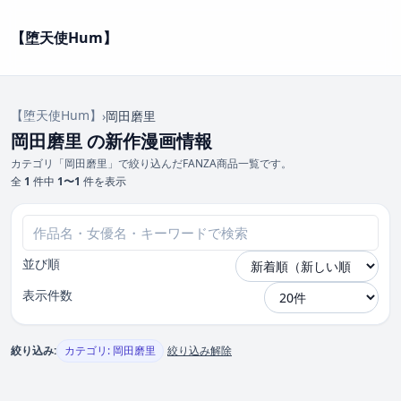
【堕天使Hum】
【堕天使Hum】
›
岡田磨里
岡田磨里 の新作漫画情報
カテゴリ「岡田磨里」で絞り込んだFANZA商品一覧です。
全
1
件中
1〜1
件を表示
並び順
表示件数
絞り込み:
カテゴリ: 岡田磨里
絞り込み解除