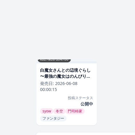
k827absrd04700
白魔女さんとの辺境ぐらし
〜最強の魔女はのんびり暮
らしたい〜 ファンタジー白
発売日:
2026-06-08
魔女さんとの辺境ぐらし 〜
00:00:15
最強の魔女はのんびり暮ら
投稿ステータス
したい〜2026年6月
公開中
syow
冬空
門司柿家
ファンタジー