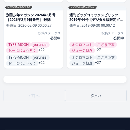
b900zkds35715
b600wsgk03023
別冊少年マガジン 2026年3月号
週刊ビッグコミックスピリッツ
［2026年2月9日発売］ 雑誌
2019年44号【デジタル版限定グラ
ビア増量「坂口風詩」】（2019年
発売日:
2026-02-09 00:00:27
発売日:
2019-09-30 00:00:12
9月30日発売） 雑誌
投稿ステータス
投稿ステータス
公開中
公開中
TYPE-MOON
yoruhasi
オジロマコト
こざき亜衣
+22
+27
おーにじょうろく
ジョージ朝倉
TYPE-MOON
yoruhasi
オジロマコト
こざき亜衣
+22
+27
おーにじょうろく
ジョージ朝倉
‹ 前へ
次へ ›