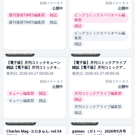
投稿ステータス
投稿ステータス
公開中
公開中
週刊漫画TIMES編集部
雑誌
ビッグコミックスペリオール編
集部
週刊漫画TIMES編集部
雑誌
雑誌
ビッグコミックスペリオール編
集部
雑誌
b000ehftx98359
b000ehftx98361
【電子版】月刊コミックキューン
【電子版】月刊コミックアライブ
雑誌【電子版】月刊コミックキュ
雑誌【電子版】月刊コミックアラ
ーン2026年3月
イブ2026年3月
発売日:
2026-03-27 00:00:26
発売日:
2026-03-27 00:00:26
投稿ステータス
投稿ステータス
公開中
公開中
キューン編集部
雑誌
月刊コミックアライブ編集部
雑誌
キューン編集部
雑誌
月刊コミックアライブ編集部
雑誌
b609amdsf03216
b163cijt231524
Charles Mag -エロきゅん- vol.54
gateau （ガトー） 2026年5月号