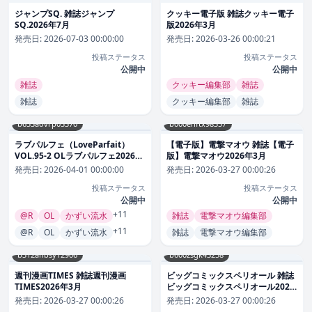
ジャンプSQ. 雑誌ジャンプ
クッキー電子版 雑誌クッキー電子
SQ.2026年7月
版2026年3月
発売日:
2026-07-03 00:00:00
発売日:
2026-03-26 00:00:21
投稿ステータス
投稿ステータス
公開中
公開中
雑誌
クッキー編集部
雑誌
雑誌
クッキー編集部
雑誌
b653aovrp05370
b000ehftx98357
ラブパルフェ（LoveParfait）
【電子版】電撃マオウ 雑誌【電子
VOL.95-2 OLラブパルフェ2026年
版】電撃マオウ2026年3月
4月
発売日:
2026-04-01 00:00:00
発売日:
2026-03-27 00:00:26
投稿ステータス
投稿ステータス
公開中
公開中
+11
@R
OL
かずい流水
雑誌
電撃マオウ編集部
+11
@R
OL
かずい流水
雑誌
電撃マオウ編集部
b312ahbsy12906
b600zsgk43258
週刊漫画TIMES 雑誌週刊漫画
ビッグコミックスペリオール 雑誌
TIMES2026年3月
ビッグコミックスペリオール2026
年3月
発売日:
2026-03-27 00:00:26
発売日:
2026-03-27 00:00:26