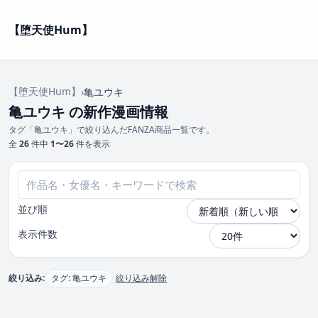
【堕天使Hum】
【堕天使Hum】
›
亀ユウキ
亀ユウキ の新作漫画情報
タグ「亀ユウキ」で絞り込んだFANZA商品一覧です。
全
26
件中
1〜26
件を表示
並び順
表示件数
絞り込み:
タグ: 亀ユウキ
絞り込み解除