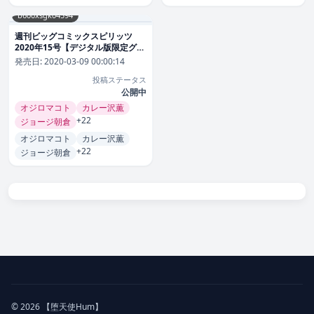
b600xsgk04594
週刊ビッグコミックスピリッツ
2020年15号【デジタル版限定グラ
ビア増量「今泉佑唯」】（2020年
発売日:
2020-03-09 00:00:14
3月9日発売） 雑誌
投稿ステータス
公開中
オジロマコト
カレー沢薫
+22
ジョージ朝倉
オジロマコト
カレー沢薫
+22
ジョージ朝倉
© 2026 【堕天使Hum】