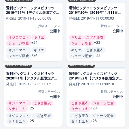
週刊ビッグコミックスピリッツ
週刊ビッグコミックスピリッツ
2019年51号【デジタル版限定グラ
2019年50号（2019年11月11日発
ビア増量「長澤茉里奈」】 （2019
売） 雑誌
発売日:
2019-11-18 00:00:08
発売日:
2019-11-11 00:00:03
年11月18日発売） 雑誌
投稿ステータス
投稿ステータス
公開中
公開中
オジロマコト
キリエ
キリエ
こざき亜衣
+24
+23
ジョージ朝倉
ジョージ朝倉
オジロマコト
キリエ
キリエ
こざき亜衣
+24
+23
ジョージ朝倉
ジョージ朝倉
b600xsgk00419
b600xsgk00034
週刊ビッグコミックスピリッツ
週刊ビッグコミックスピリッツ
2020年1号【デジタル版限定グラ
2019年52号【デジタル版限定グラ
ビア増量「新木優子」】（2019年
ビア増量「山田杏奈」】（2019年
発売日:
2019-12-02 00:00:05
発売日:
2019-11-25 00:00:10
12月2日発売） 雑誌
11月25日発売） 雑誌
投稿ステータス
投稿ステータス
公開中
公開中
オジロマコト
こざき亜衣
こざき亜衣
ジョージ朝倉
+25
+28
タナミユキ
タナミユキ
オジロマコト
こざき亜衣
こざき亜衣
ジョージ朝倉
+25
+28
タナミユキ
タナミユキ