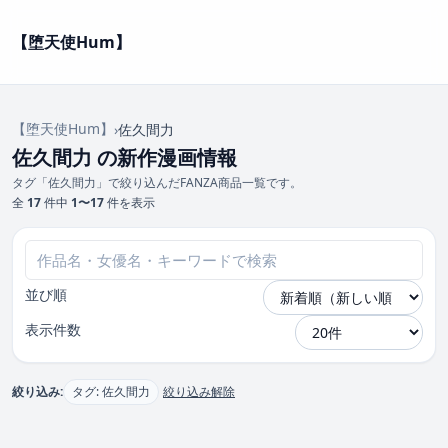
【堕天使Hum】
【堕天使Hum】
›
佐久間力
佐久間力 の新作漫画情報
タグ「佐久間力」で絞り込んだFANZA商品一覧です。
全
17
件中
1〜17
件を表示
並び順
表示件数
絞り込み:
タグ: 佐久間力
絞り込み解除