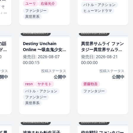
ユーリ
右薙光介
くな
バトル・アクション
、そ
知性
ファンタジー
ヒューマンドラマ
国」最
異世界系
9
して活
んの訃
b900alds06875
b000fhftx12665
りまし
、親し
の話
Destiny Unchain
異世界サムライ ファン
のファ
ドラ
Online 〜吸血鬼少女
タジー異世界サムライ
の突然
クの
となって、やがて『赤
2026年8月
0
発売日:
2026-08-07
発売日:
2026-08-21
月
の魔王』と呼ばれるよ
00:00:15
00:00:00
うになりました〜 バト
ータス
投稿ステータス
投稿ステータス
ル・アクション
開中
公開中
公開中
Destiny Unchain
resn
ヤチモト
齋藤勁吾
Online 〜吸血鬼少女
となって、やがて『赤
バトル・アクション
ファンタジー
の魔王』と呼ばれるよ
ファンタジー
うになりました〜2026
異世界系
年8月
b900alds09294
b000fhftx12881
 異
追放された転生王子、
幼女戦記 ファンタジー