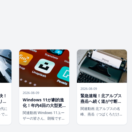
2026-08-09
2026-08-09
決！
緊急速報！北アルプス
Windows 11が劇的進
リ
燕岳へ続く道が寸断、
化！年内4回の大型更
」で商
390人が孤立状態に
現代に
関連動画 北アルプスの名
新で体験は別次元へ
進
関連動画 Windows 11ユー
トで
峰、燕岳（つばくろだけ）
ザーの皆さん、朗報です！
常の一
への主要ルートが、突然の
マイクロソフトは年内に、
しか
土砂崩れにより寸断されま
なんと4つの大規模なアッ
大な商
した。この予期せぬ事態に