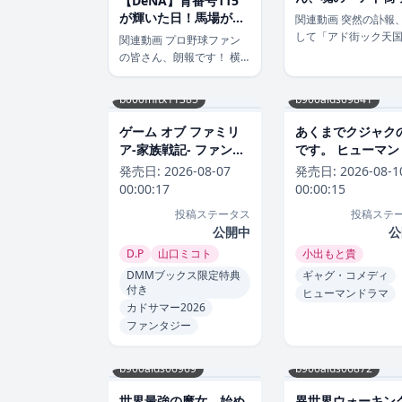
【DeNA】背番号115
天国」最終回！亡
が輝いた日！馬場が魅
関連動画 突然の訃報
る直前まで見せた
せた“しびれる”劇的初
して「アド街ック天
関連動画 プロ野球ファン
とユーモア
勝利の裏側
後の出演 2024年7月2
の皆さん、朗報です！ 横
日、多才な評論家と
浜DeNAベイスターズの馬
躍された山田五郎さ
場皐輔投手（28）が、移籍
b000fhftx11385
b900alds09841
報が日本中を駆け巡
後初登板で見事に初勝利を
た。その博識ぶりと
挙げました！ 背番号
ゲーム オブ ファミリ
あくまでクジャク
みやすい人柄で多く
「115」という育成選手登
ア-家族戦記- ファンタ
です。 ヒューマン
ンに愛されてきた彼
録ながら、チームを救う大
ジーゲーム オブ ファ
マあくまでクジャ
発売日:
2026-08-07
発売日:
2026-08-1
[…]
活躍。その感動的な一球一
ミリア-家族戦記-2026
話です。2026年8
00:00:17
00:00:15
球 […]
年8月
投稿ステータス
投稿ステ
公開中
公
D.P
山口ミコト
小出もと貴
DMMブックス限定特典
ギャグ・コメディ
付き
ヒューマンドラマ
カドサマー2026
ファンタジー
b900alds06969
b900alds06872
世界最強の魔女、始め
異世界ウォーキング