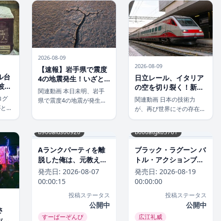
プデートをWindows 11に
との仕
より、山小屋に滞在してい
提供すると発表しました。
を検討
た多くの登山客を含む約
これは単なるバグ修正では
に直面
390人もの人々が孤立状態
ありません。私たちのPC
りませ
に陥っています。美しい
体験を根底 […]
山々が […]
2026-08-09
2026-08-09
【速報】岩手県で震度
ル台
日立レール、イタリア
4の地震発生！いざと
波と
の空を切り裂く！新型
いう時の備えと行動チ
関連動画 本日未明、岩手
注
高速列車19編成受注で
ェックリスト
ログ
関連動画 日本の技術力
県で震度4の地震が発生し
クす
欧州市場の覇者へ
がとう
が、再び世界にその存在感
ました。突然の揺れに不安
日本列
を示しました！鉄道業界の
を感じた方も少なくないで
に厳
巨人、日立レールが、イタ
しょう。このような時こ
b900alds06920
b600atgk03761
況にあ
リア鉄道グループ（FS
そ、落ち着いて正しい情報
次第
Italiane Group）から新型
に基づいた行動が求められ
Aランクパーティを離
ブラック・ラグーン バ
ありま
高速列車19編成を受注した
ます。 本記事では、地震
脱した俺は、元教え子
トル・アクションブラ
る高波
というビッグニュースが飛
の最新情報と、もしもの時
たちと迷宮深部を目指
ック・ラグーン2026年
発売日:
2026-08-07
発売日:
2026-08-19
びかけ
び込んできまし […]
に命を […]
す。 異世界系Aランク
8月
00:00:15
00:00:00
パーティを離脱した俺
投稿ステータス
投稿ステータス
は、元教え子たちと迷
公開中
公開中
宮深部を目指す。2026
さ
すーぱーぞんび
広江礼威
年8月
ック