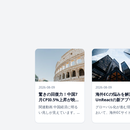
2026-08-09
2026-08-09
驚きの回復力！中国7
海外ECの悩みを解
月CPI0.5%上昇が映
UnReactの新アプ
す、国内消費の躍動
「UR:Compare
関連動画 中国経済に明る
グローバル化が進む
品の比較が劇的に
い兆しが見えています。
おいて、海外ECサイ
化！
2024年7月の消費者物価指
のショッピングは日
数（CPI）が前年同月比
部となっています。
0.5%の上昇を記録し、な
し、異なる言語、膨