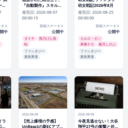
ーキ
『自動製作』スキルで
幼女戦記2026年8月
領地を爆速で開拓し最
7
発売日:
2026-08-07
発売日:
2026-08-25
強の村を作ってしま
00:00:15
00:00:00
う〜最強クラフトスキ
ータス
投稿ステータス
投稿ステータス
ルで始める、楽々領地
開中
公開中
公開中
開拓スローライフ〜 異
ダイチ
熊乃げん骨
カルロ・ゼン
世界系追放された転生
慧
転
東條チカ
篠月しのぶ
王子、『自動製作』ス
キルで領地を爆速で開
ファンタジー
ファンタジー
拓し最強の村を作って
異世界系
異世界系
しまう〜最強クラフト
スキルで始める、楽々
領地開拓スローライ
フ〜2026年8月
2026-08-08
2026-08-08
イラ
【売上爆増の予感】
今夜見逃せない！大谷
口戦
UnReactの新ECアプリ
翔平27号の衝撃と佐々