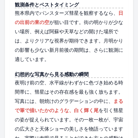
観測条件とベストタイミング
熊本県内でパンスターズ彗星を観察するなら、
日
の出前の東の空
が狙い目です。街の明かりが少な
い場所、例えば阿蘇や天草などの開けた場所で
は、よりクリアな視界が期待できます。月明かり
の影響も少ない新月前後の期間は、さらに観測に
適しています。
幻想的な写真から見る感動の瞬間
夜明け前の空、水平線がわずかに色づき始める時
間帯に、彗星はその存在感を最も強く放ちます。
写真には、朝焼けのグラデーションの中に、
まる
で筆で描いたかのような、白く輝く尾
を引く彗星
の姿が捉えられています。その一枚一枚が、宇宙
の広大さと天体ショーの美しさを物語っています
ね。実際に肉眼で見ることができた方々の感動は