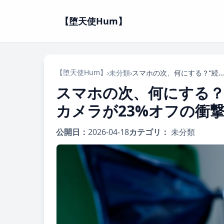
【堕天使Hum】
【堕天使Hum】
›
未分類
›
スマホの次、何にする？“続けられる一眼”ソニー4K Vlogカメラが23%オフの衝撃！
スマホの次、何にする？“
カメラが23%オフの衝
公開日：
2026-04-18
カテゴリ：
未分類