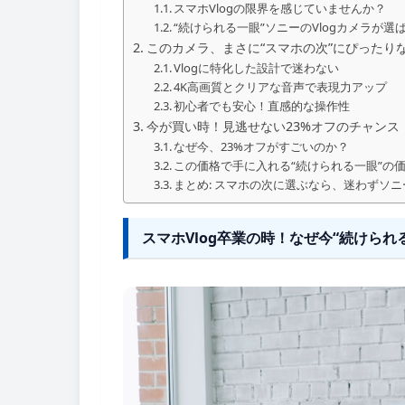
スマホVlogの限界を感じていませんか？
“続けられる一眼”ソニーのVlogカメラが選
このカメラ、まさに“スマホの次”にぴったり
Vlogに特化した設計で迷わない
4K高画質とクリアな音声で表現力アップ
初心者でも安心！直感的な操作性
今が買い時！見逃せない23%オフのチャンス
なぜ今、23%オフがすごいのか？
この価格で手に入れる“続けられる一眼”の
まとめ: スマホの次に選ぶなら、迷わずソニー
スマホVlog卒業の時！なぜ今“続けられ