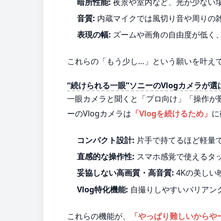
暗所性能:
夜景や室内など、光が少ない
音質:
内蔵マイクでは風切り音や周りの
表現の幅:
ズームや画角の自由度が低く
これらの「もう少し…」という願いを叶え
“続けられる一眼”ソニーのVlogカメラが
一眼カメラと聞くと「プロ向け」「操作が
ーのVlogカメラは
「Vlogを続けるため」
に
コンパクト設計:
片手で持てるほど軽量
直感的な操作性:
スマホ感覚で使えるタ
妥協しない高画質・高音質:
4Kの美しい
Vlog特化機能:
自撮りしやすいバリアン
これらの機能が、
「やっぱり難しいからや