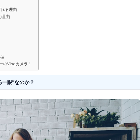
ばれる理由
な理由
価値
のVlogカメラ！
る一眼”なのか？