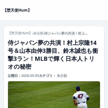
【堕天使Hum】
【堕天使Hum】
›
未分類
›
侍ジャパン夢の共演！村上宗隆14号＆山本由伸3勝目、鈴木誠也も衝撃3ラン！MLBで輝く日本人トリオの秘密
侍ジャパン夢の共演！村上宗隆14
号＆山本由伸3勝目、鈴木誠也も衝
撃3ラン！MLBで輝く日本人トリ
オの秘密
公開日：
2026-05-05
カテゴリ：
未分類