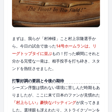
まずは、我らが「村神様」こと村上宗隆選手か
ら。今日の試合で放った
14号ホームランは、リ
ーグトップタイに並ぶ
もの！打った瞬間にそれと
分かる完璧な一発は、相手投手を打ち砕き、スタ
ンドを熱狂させました。
打撃好調の要因と今後の期待
シーズン序盤は慣れない環境に苦しんだ時期もあ
りましたが、ここに来て日本のファンが見慣れた
「村上らしい」豪快なバッティング
が戻ってきま
した。選球眼も冴えわたり、ストライクゾーンを