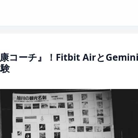
チ』！Fitbit AirとGemin
体験