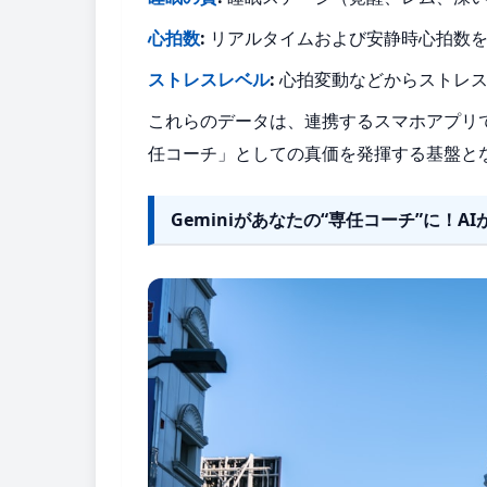
心拍数
:
リアルタイムおよび安静時心拍数を
ストレスレベル
:
心拍変動などからストレス
これらのデータは、連携するスマホアプリで
任コーチ」としての真価を発揮する基盤と
Geminiがあなたの“専任コーチ”に！