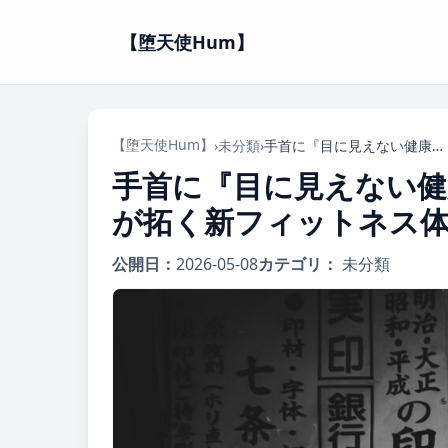
【堕天使Hum】
【堕天使Hum】
›
未分類
›
手首に『目に見えない健康コーチ』！Fitbit AirとGeminiが拓く新フィットネス体験
手首に『目に見えない健康コー
が拓く新フィットネス
公開日：
2026-05-08
カテゴリ：
未分類