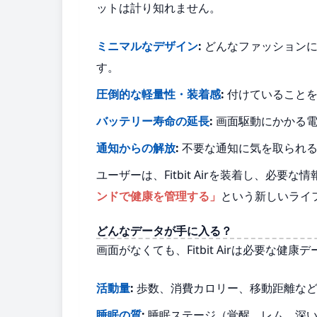
ットは計り知れません。
ミニマルなデザイン
:
どんなファッションに
す。
圧倒的な軽量性・装着感
:
付けていることを
バッテリー寿命の延長
:
画面駆動にかかる電
通知からの解放
:
不要な通知に気を取られる
ユーザーは、Fitbit Airを装着し、必
ンドで健康を管理する」
という新しいライ
どんなデータが手に入る？
画面がなくても、Fitbit Airは必要な
活動量
:
歩数、消費カロリー、移動距離など
睡眠の質
:
睡眠ステージ（覚醒、レム、深い