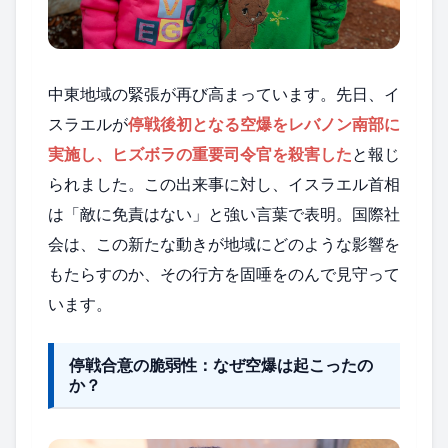
中東地域の緊張が再び高まっています。先日、イ
スラエルが
停戦後初となる空爆をレバノン南部に
実施し、ヒズボラの重要司令官を殺害した
と報じ
られました。この出来事に対し、イスラエル首相
は「敵に免責はない」と強い言葉で表明。国際社
会は、この新たな動きが地域にどのような影響を
もたらすのか、その行方を固唾をのんで見守って
います。
停戦合意の脆弱性：なぜ空爆は起こったの
か？