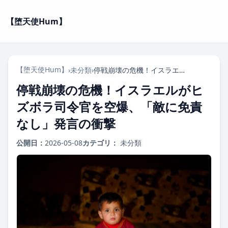
【堕天使Hum】
【堕天使Hum】
›
未分類
›
停戦崩壊の危機！イスラエルがヒズボラ司令官を空爆、「敵に免責なし」発言の衝撃
停戦崩壊の危機！イスラエルがヒ
ズボラ司令官を空爆、「敵に免責
なし」発言の衝撃
公開日：
2026-05-08
カテゴリ：
未分類