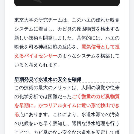
東京大学の研究チームは、このハエの優れた嗅覚
システムに着目し、カビ臭の原因物質を検出する
新しい技術を開発しました。具体的には、ハエの
嗅覚を司る神経細胞の反応を、
電気信号として捉
えるバイオセンサー
のようなシステムを構築して
いると考えられます。
早期発見で水道水の安全を確保
この技術の最大のメリットは、人間の嗅覚や従来
の化学分析では困難だった
ごく微量のカビ臭物質
を早期に、かつリアルタイムに近い形で検出でき
る
点にあります。これにより、水道水源での汚染
の兆候をいち早く察知し、適切な浄水処理を行う
ことで、カビ臭のない安全な水道水を安定して供