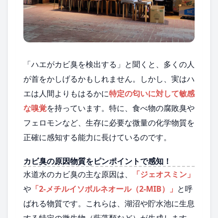
「ハエがカビ臭を検出する」と聞くと、多くの人
が首をかしげるかもしれません。しかし、実はハ
エは人間よりもはるかに
特定の匂いに対して敏感
な嗅覚
を持っています。特に、食べ物の腐敗臭や
フェロモンなど、生存に必要な微量の化学物質を
正確に感知する能力に長けているのです。
カビ臭の原因物質をピンポイントで感知！
水道水のカビ臭の主な原因は、
「ジェオスミン」
や
「2-メチルイソボルネオール（2-MIB）」
と呼
ばれる物質です。これらは、湖沼や貯水池に生息
する特定の微生物（藍藻類など）が生成します。