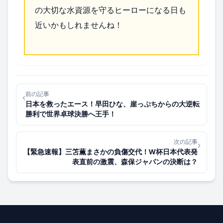
の大切な水資源を守るヒーローになる日も
近いかもしれませんね！
前の記事
‹
日本を救ったエース！早田ひな、崖っぷちからの大逆転
勝利で世界卓球決勝へ王手！
次の記事
›
【緊急速報】三笘薫まさかの負傷交代！W杯日本代表発
表直前の激震、森保ジャパンの決断は？