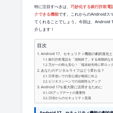
特に注目すべきは、
巧妙化する銀行詐欺電
クできる機能
です。これからのAndroi
てくれることでしょう。今回は、Androi
介します！
目次
Android 17、セキュリティ機能の劇的進化
銀行詐欺電話を「強制終了」する画期的な
万が一の時も安心！「端末紛失時に即ロッ
あなたのデジタルライフはどう変わる？
日常使いでの安心感が格段に向上
ビジネスシーンでの信頼性もアップ
Android 17を最大限に活用するために
OSアップデートの重要性
日頃からのセキュリティ意識
Android 17、セキュリティ機能の劇