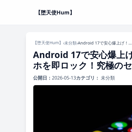
【堕天使Hum】
【堕天使Hum】
›
未分類
›
Android 17で安心爆上げ！詐欺電話を強制終了＆紛失スマホを即ロック！究極のセキュリティ新時代が到来
Android 17で安心
ホを即ロック！究極の
公開日：
2026-05-13
カテゴリ：
未分類