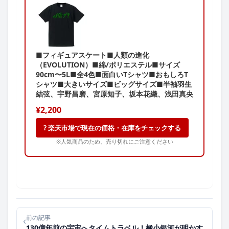
■フィギュアスケート■人類の進化
（EVOLUTION）■綿/ポリエステル■サイズ
90cm〜5L■全4色■面白いTシャツ■おもしろT
シャツ■大きいサイズ■ビッグサイズ■半袖羽生
結弦、宇野昌磨、宮原知子、坂本花織、浅田真央
¥2,200
? 楽天市場で現在の価格・在庫をチェックする
※人気商品のため、売り切れにご注意ください
前の記事
‹
130億年前の宇宙へタイムトラベル！極小銀河が明かす