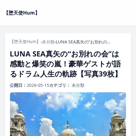
【堕天使Hum】
【堕天使Hum】
›
未分類
›
LUNA SEA真矢の“お別れの会”は感動と爆笑の嵐！豪華ゲストが語るドラム人生の軌跡【写真39枚】
LUNA SEA真矢の“お別れの会”は
感動と爆笑の嵐！豪華ゲストが語
るドラム人生の軌跡【写真39枚】
公開日：
2026-05-15
カテゴリ：
未分類