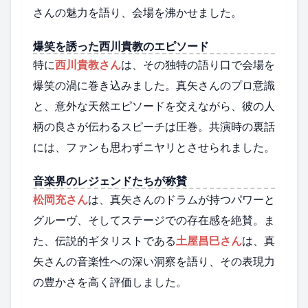
さんの魅力を語り、会場を沸かせました。
爆笑を誘った西川貴教のエピソード
特に
西川貴教さん
は、その独特の語り口で会場を
爆笑の渦に巻き込みました。真矢さんのプロ意識
と、意外な天然エピソードを交えながら、彼の人
柄の良さが伝わるスピーチは圧巻。共演時の裏話
には、ファンも思わずニヤリとさせられました。
音楽界のレジェンドたちが称賛
松岡充さん
は、真矢さんのドラムが持つパワーと
グルーヴ、そしてステージでの存在感を絶賛。ま
た、伝説的ギタリストである
土屋昌巳さん
は、真
矢さんの音楽性への深い洞察を語り、その表現力
の豊かさを高く評価しました。