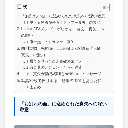
目次
「お別れの会」に込められた真矢への深い敬意
妻・石黒彩が語る「ドラマー真矢」の素顔
LUNA SEAメンバーが明かす「盟友・真矢」へ
の想い
唯一無二のドラマー、真矢
西川貴教、松岡充、土屋昌巳らが語る「人間・
真矢」の魅力
爆笑を誘った西川貴教のエピソード
音楽界のレジェンドたちが称賛
主役・真矢が語る感謝と未来へのメッセージ
写真39枚で振り返る、感動の瞬間をあなたに
まとめ
「お別れの会」に込められた真矢への深い
敬意