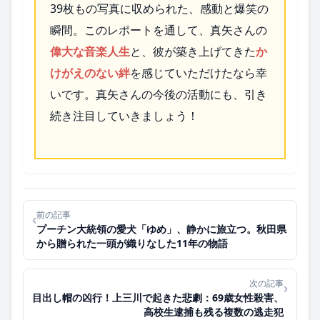
39枚もの写真に収められた、感動と爆笑の
瞬間。このレポートを通して、真矢さんの
偉大な音楽人生
と、彼が築き上げてきた
か
けがえのない絆
を感じていただけたなら幸
いです。真矢さんの今後の活動にも、引き
続き注目していきましょう！
前の記事
‹
プーチン大統領の愛犬「ゆめ」、静かに旅立つ。秋田県
から贈られた一頭が織りなした11年の物語
次の記事
›
目出し帽の凶行！上三川で起きた悲劇：69歳女性殺害、
高校生逮捕も残る複数の逃走犯