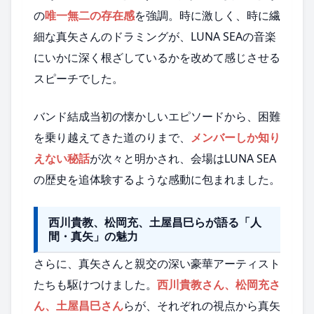
の
唯一無二の存在感
を強調。時に激しく、時に繊
細な真矢さんのドラミングが、LUNA SEAの音楽
にいかに深く根ざしているかを改めて感じさせる
スピーチでした。
バンド結成当初の懐かしいエピソードから、困難
を乗り越えてきた道のりまで、
メンバーしか知り
えない秘話
が次々と明かされ、会場はLUNA SEA
の歴史を追体験するような感動に包まれました。
西川貴教、松岡充、土屋昌巳らが語る「人
間・真矢」の魅力
さらに、真矢さんと親交の深い豪華アーティスト
たちも駆けつけました。
西川貴教さん、松岡充さ
ん、土屋昌巳さん
らが、それぞれの視点から真矢