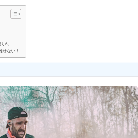
方
り6」
離せない！