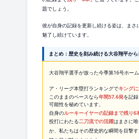
題でしょう。
彼が自身の記録を更新し続ける姿は、まさ
魅了し続けています。
まとめ：歴史を刻み続ける大谷翔平から
大谷翔平選手が放った今季第16号ホー
ア・リーグ本塁打ランキングで
キングに
このままのペースなら
年間57.6発
を記録
可能性を秘めています。
自身の
ルーキーイヤーの記録まで残り6
投打にわたる
二刀流での活躍
はまさに唯
か、私たちはその歴史的な瞬間を目撃す