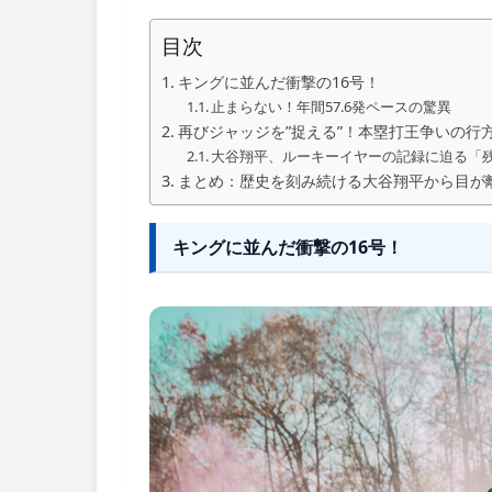
目次
キングに並んだ衝撃の16号！
止まらない！年間57.6発ペースの驚異
再びジャッジを”捉える”！本塁打王争いの行
大谷翔平、ルーキーイヤーの記録に迫る「残
まとめ：歴史を刻み続ける大谷翔平から目が
キングに並んだ衝撃の16号！