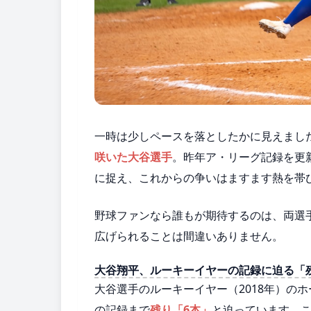
一時は少しペースを落としたかに見えまし
咲いた大谷選手
。昨年ア・リーグ記録を更
に捉え、これからの争いはますます熱を帯
野球ファンなら誰もが期待するのは、両選
広げられることは間違いありません。
大谷翔平、ルーキーイヤーの記録に迫る「
大谷選手のルーキーイヤー（2018年）の
の記録まで
残り「6本」
と迫っています。