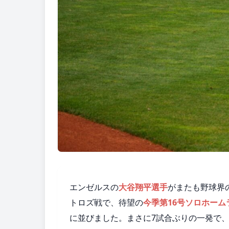
エンゼルスの
大谷翔平選手
がまたも野球界
トロズ戦で、待望の
今季第16号ソロホーム
に並びました。まさに7試合ぶりの一発で