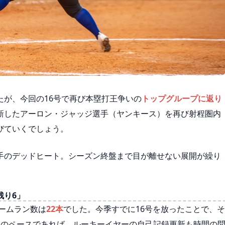
たが、今回の16号で再び本塁打王争いの
トップグループに返り
新したアーロン・ジャッジ選手（ヤンキース）を再び射程圏内
びていくでしょう。
手のデッドヒート。シーズン終盤まで目が離せない展開が繰り
残り6」
ホームラン数は
22本
でした。今季すでに16号を放ったことで、そ
このペースであれば、ルーキーイヤーの自己記録更新も時間の