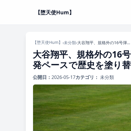
【堕天使Hum】
【堕天使Hum】
›
未分類
›
大谷翔平、規格外の16号弾！キング並ぶ快進撃、年間57.6発ペースで歴史を塗り替えるか
大谷翔平、規格外の16号
発ペースで歴史を塗り
公開日：
2026-05-17
カテゴリ：
未分類