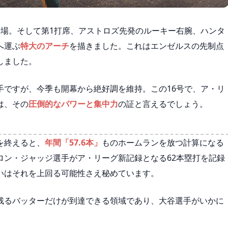
出場。そして第1打席、アストロズ先発のルーキー右腕、ハンタ
へ運ぶ
特大のアーチ
を描きました。これはエンゼルスの先制点
しました。
手ですが、今季も開幕から絶好調を維持。この16号で、ア・リ
は、その
圧倒的なパワーと集中力
の証と言えるでしょう。
を終えると、
年間「57.6本」
ものホームランを放つ計算になる
ロン・ジャッジ選手がア・リーグ新記録となる62本塁打を記録
いはそれを上回る可能性さえ秘めています。
残るバッターだけが到達できる領域であり、大谷選手がいかに