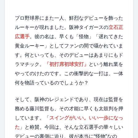
プロ野球界にまた一人、鮮烈なデビューを飾った
ルーキーが現れました。阪神タイガースの
立石正
広選手
。彼の名は、早くも「怪物」「遅れてきた
黄金ルーキー」としてファンの間で囁かれていま
す。何といっても、そのデビューはあまりにもド
ラマチック。
「初打席初球安打」
という離れ業を
やってのけたのです。この衝撃的な一打は、一体
何を物語っているのでしょうか？
そして、阪神のレジェンドであり、現在は監督を
務める藤川監督も、その才能に早くも太鼓判を押
しています。「
スイングがいい。いい一歩になっ
た
」と称賛。今回は、そんな立石選手の華々しい
デビューの裏側に迫り、彼が本当に“怪物”なの