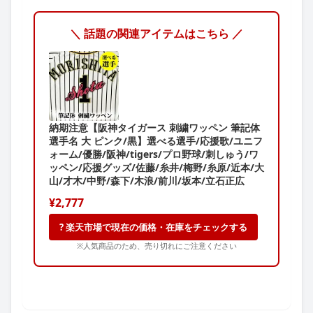
＼ 話題の関連アイテムはこちら ／
納期注意【阪神タイガース 刺繍ワッペン 筆記体
選手名 大 ピンク/黒】選べる選手/応援歌/ユニフ
ォーム/優勝/阪神/tigers/プロ野球/刺しゅう/ワ
ッペン/応援グッズ/佐藤/糸井/梅野/糸原/近本/大
山/才木/中野/森下/木浪/前川/坂本/立石正広
¥2,777
? 楽天市場で現在の価格・在庫をチェックする
※人気商品のため、売り切れにご注意ください