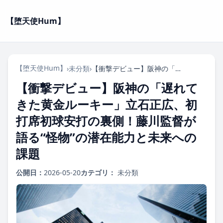
【堕天使Hum】
【堕天使Hum】
›
未分類
›
【衝撃デビュー】阪神の「遅れてきた黄金ルーキー」立石正広、初打席初球安打の裏側！藤川監督が語る“怪物”の潜在能力と未来への課題
【衝撃デビュー】阪神の「遅れて
きた黄金ルーキー」立石正広、初
打席初球安打の裏側！藤川監督が
語る“怪物”の潜在能力と未来への
課題
公開日：
2026-05-20
カテゴリ：
未分類