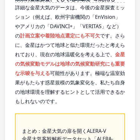
詳細な金星大気のデータは、今後の金星探査ミッ
ション（例えば、欧州宇宙機関の「EnVision」
やアメリカの「DAVINCI+」「VERITAS」など）
の
計画立案や着陸地点選定にも不可欠
です。さら
に、金星はかつて地球と似た環境だったと考えら
れており、現在の地球温暖化を考える上で、
金星
の気候変動モデルは地球の気候変動研究にも重要
な示唆を与える
可能性があります。極端な温室効
果がもたらす惑星規模の気象変化を、私たち自身
の地球環境を理解するヒントとして活用できるか
もしれないのです。
まとめ：金星大気の扉を開くALERA-V
金星大気客観解析データセット「ALERA-