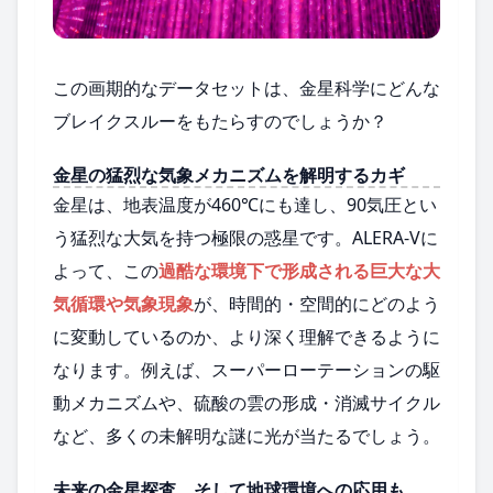
この画期的なデータセットは、金星科学にどんな
ブレイクスルーをもたらすのでしょうか？
金星の猛烈な気象メカニズムを解明するカギ
金星は、地表温度が460℃にも達し、90気圧とい
う猛烈な大気を持つ極限の惑星です。ALERA-Vに
よって、この
過酷な環境下で形成される巨大な大
気循環や気象現象
が、時間的・空間的にどのよう
に変動しているのか、より深く理解できるように
なります。例えば、スーパーローテーションの駆
動メカニズムや、硫酸の雲の形成・消滅サイクル
など、多くの未解明な謎に光が当たるでしょう。
未来の金星探査、そして地球環境への応用も