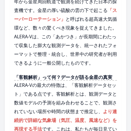
年から金星周回軌道で観測を続けてきた日本の探
査機です。金星の厚い硫酸の雲の下で起こる
「ス
ーパーローテーション」
と呼ばれる超高速大気循
環など、数々の驚くべき現象を捉えてきました。
ALERA-Vは、この「あかつき」が長期間にわたっ
て収集した膨大な観測データを、統一されたフォ
ーマットで整理・統合し、世界中の研究者が利用
できるように一般公開したものです。
「客観解析」って何？データが語る金星の真実
ALERA-Vの最大の特徴は、「客観解析データセッ
ト」である点です。客観解析とは、観測データと
数値モデルの予測を組み合わせることで、観測さ
れていない場所や時間の状態まで推定し、
より連
続的で詳細な気象場（気圧、温度、風速など）を
再現する手法
です。これは、私たちが毎日見てい