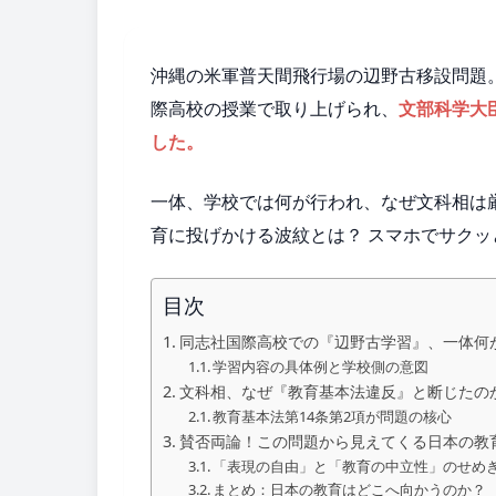
沖縄の米軍普天間飛行場の辺野古移設問題
際高校の授業で取り上げられ、
文部科学大
した。
一体、学校では何が行われ、なぜ文科相は
育に投げかける波紋とは？ スマホでサク
目次
同志社国際高校での『辺野古学習』、一体何
学習内容の具体例と学校側の意図
文科相、なぜ『教育基本法違反』と断じたの
教育基本法第14条第2項が問題の核心
賛否両論！この問題から見えてくる日本の教
「表現の自由」と「教育の中立性」のせめ
まとめ：日本の教育はどこへ向かうのか？