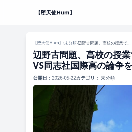
【堕天使Hum】
【堕天使Hum】
›
未分類
›
辺野古問題、高校の授業でどこまで踏み込むべき？文科相VS同志社国際高の論争を徹底解説！
辺野古問題、高校の授業
VS同志社国際高の論争
公開日：
2026-05-22
カテゴリ：
未分類