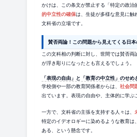
かけは、この条文が禁止する「特定の政治
的中立性の確保
は、生徒が多様な意見に触
文科省の立場です。
賛否両論！この問題から見えてくる日本
この文科相の判断に対し、世間では賛否両
が浮き彫りになったとも言えるでしょう。
「表現の自由」と「教育の中立性」のせめ
学校側や一部の教育関係者からは、
社会問
出ています。表現の自由や、主体的に学ぶ
一方で、文科省の主張を支持する人々は、
特定のイデオロギーに染めるような教育は
ある、という懸念です。