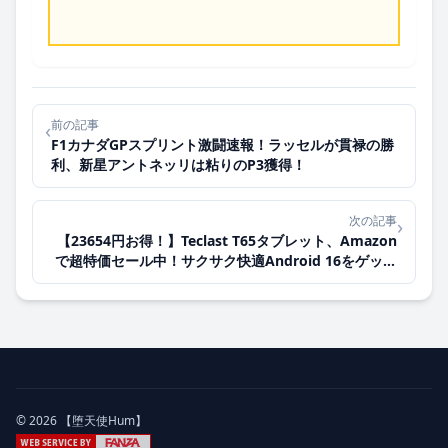
前の記事
‹
F1カナダGPスプリント激闘速報！ラッセルが貫禄の勝
利、新星アントネッリは粘りのP3獲得！
次の記事
›
【23654円お得！】Teclast T65タブレット、Amazon
で超特価セール中！サクサク快適Android 16をゲット
するなら今！
© 2026 【堕天使Hum】