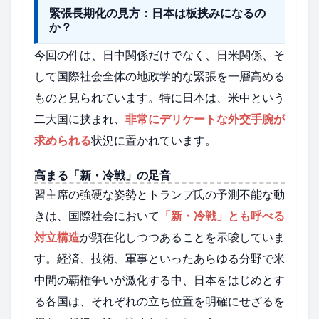
緊張長期化の見方：日本は板挟みになるの
か？
今回の件は、日中関係だけでなく、日米関係、そ
して国際社会全体の地政学的な緊張を一層高める
ものと見られています。特に日本は、米中という
二大国に挟まれ、
非常にデリケートな外交手腕が
求められる
状況に置かれています。
高まる「新・冷戦」の足音
習主席の強硬な姿勢とトランプ氏の予測不能な動
きは、国際社会において
「新・冷戦」とも呼べる
対立構造
が顕在化しつつあることを示唆していま
す。経済、技術、軍事といったあらゆる分野で米
中間の覇権争いが激化する中、日本をはじめとす
る各国は、それぞれの立ち位置を明確にせざるを