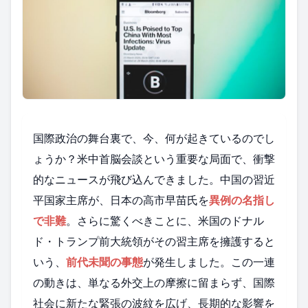
国際政治の舞台裏で、今、何が起きているのでし
ょうか？米中首脳会談という重要な局面で、衝撃
的なニュースが飛び込んできました。中国の習近
平国家主席が、日本の高市早苗氏を
異例の名指し
で非難
。さらに驚くべきことに、米国のドナル
ド・トランプ前大統領がその習主席を擁護すると
いう、
前代未聞の事態
が発生しました。この一連
の動きは、単なる外交上の摩擦に留まらず、国際
社会に新たな緊張の波紋を広げ、長期的な影響を