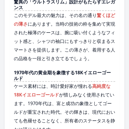
驚異の「ウルトラスリム」設計がもたらすエレガ
ンス
このモデル最大の魅力は、その名の通り
驚くほど
の薄さ
にあります。当時の技術の粋を集めて実現
された極薄のケースは、腕に吸い付くようなフィ
ット感と、シャツの袖口にもすっきりと収まるス
マートさを提供します。この薄さが、着用する人
の品格を一段と引き立てるでしょう。
1970年代の黄金期を象徴する18Kイエローゴー
ルド
ケース素材には、時計愛好家が憧れる
高純度な
18Kイエローゴールド
が惜しみなく使用されてい
ます。1970年代は、富と成功の象徴としてゴー
ルドが重宝された時代。その輝きは、現代におい
ても色褪せることなく、所有者のステータスを静