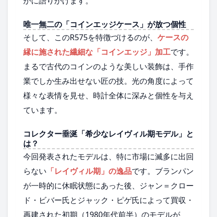
かに語りかけます。
唯一無二の「コインエッジケース」が放つ個性
そして、このR575を特徴づけるのが、
ケースの
縁に施された繊細な「コインエッジ」加工
です。
まるで古代のコインのような美しい装飾は、手作
業でしか生み出せない匠の技。光の角度によって
様々な表情を見せ、時計全体に深みと個性を与え
ています。
コレクター垂涎「希少なレイヴィル期モデル」と
は？
今回発表されたモデルは、特に市場に滅多に出回
らない
「レイヴィル期」の逸品
です。ブランパン
が一時的に休眠状態にあった後、ジャン＝クロー
ド・ビバー氏とジャック・ピゲ氏によって買収・
再建された初期（1980年代前半）のモデルが