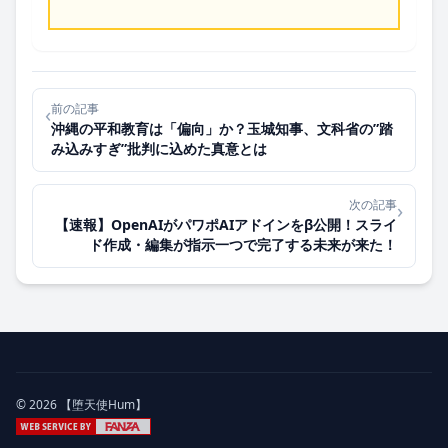
前の記事
‹
沖縄の平和教育は「偏向」か？玉城知事、文科省の”踏
み込みすぎ”批判に込めた真意とは
次の記事
›
【速報】OpenAIがパワポAIアドインをβ公開！スライ
ド作成・編集が指示一つで完了する未来が来た！
© 2026 【堕天使Hum】