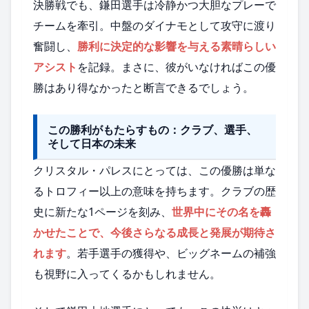
決勝戦でも、鎌田選手は冷静かつ大胆なプレーで
チームを牽引。中盤のダイナモとして攻守に渡り
奮闘し、
勝利に決定的な影響を与える素晴らしい
アシスト
を記録。まさに、彼がいなければこの優
勝はあり得なかったと断言できるでしょう。
この勝利がもたらすもの：クラブ、選手、
そして日本の未来
クリスタル・パレスにとっては、この優勝は単な
るトロフィー以上の意味を持ちます。クラブの歴
史に新たな1ページを刻み、
世界中にその名を轟
かせたことで、今後さらなる成長と発展が期待さ
れます
。若手選手の獲得や、ビッグネームの補強
も視野に入ってくるかもしれません。