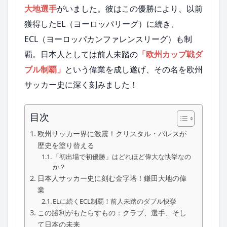
大地選手
がいました。彼はこの優勝により、以前
獲得したEL（ヨーロッパリーグ）に続き、
ECL（ヨーロッパカンファレンスリーグ）も制
覇。日本人としては前人未踏の
「欧州カップ戦ダ
ブル制覇」
という偉業を成し遂げ、その名を欧州
サッカー史に深く刻みました！
目次
欧州サッカー界に激震！クリスタル・パレスが
歴史を塗り替える
「初出場で初優勝」はどれほど偉大な快挙なの
か？
日本人サッカー史に刻む金字塔！鎌田大地の偉
業
ELに続くECL制覇！前人未踏のダブル快挙
この勝利がもたらすもの：クラブ、選手、そし
て日本の未来