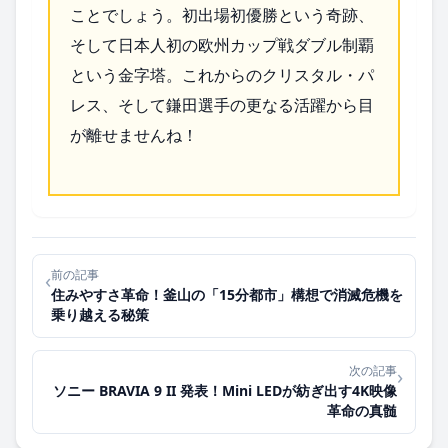
ことでしょう。初出場初優勝という奇跡、
そして日本人初の欧州カップ戦ダブル制覇
という金字塔。これからのクリスタル・パ
レス、そして鎌田選手の更なる活躍から目
が離せませんね！
前の記事
‹
住みやすさ革命！釜山の「15分都市」構想で消滅危機を
乗り越える秘策
次の記事
›
ソニー BRAVIA 9 II 発表！Mini LEDが紡ぎ出す4K映像
革命の真髄