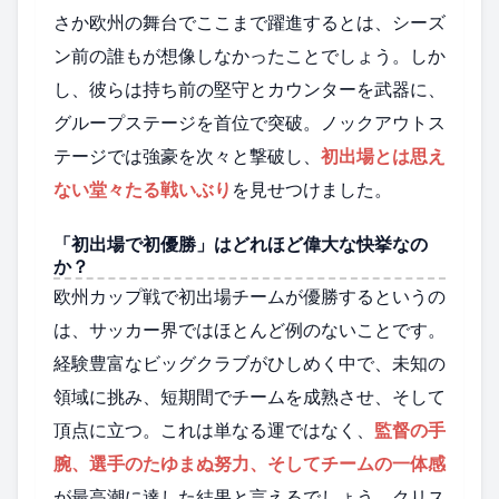
さか欧州の舞台でここまで躍進するとは、シーズ
ン前の誰もが想像しなかったことでしょう。しか
し、彼らは持ち前の堅守とカウンターを武器に、
グループステージを首位で突破。ノックアウトス
テージでは強豪を次々と撃破し、
初出場とは思え
ない堂々たる戦いぶり
を見せつけました。
「初出場で初優勝」はどれほど偉大な快挙なの
か？
欧州カップ戦で初出場チームが優勝するというの
は、サッカー界ではほとんど例のないことです。
経験豊富なビッグクラブがひしめく中で、未知の
領域に挑み、短期間でチームを成熟させ、そして
頂点に立つ。これは単なる運ではなく、
監督の手
腕、選手のたゆまぬ努力、そしてチームの一体感
が最高潮に達した結果と言えるでしょう。クリス