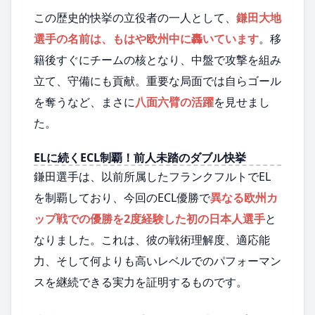
この歴史的快挙の立役者の一人として、
鎌田大地
選手の名前は、もはや欧州中に轟いています
。移
籍後すぐにチームの核となり、中盤で攻撃を組み
立て、守備にも貢献。重要な局面では自らゴール
を奪うなど、まさに
八面六臂の活躍
を見せまし
た。
ELに続くECL制覇！前人未踏のダブル快挙
鎌田選手は、以前所属したフランクフルトでEL
を制覇しており、今回のECL優勝で
異なる欧州カ
ップ戦での優勝を2度経験した初の日本人選手
と
なりました。これは、彼の戦術理解度、適応能
力、そして何よりも高いレベルでのパフォーマン
スを継続できる実力を証明するものです。