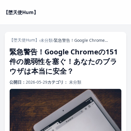
【堕天使Hum】
【堕天使Hum】
›
未分類
›
緊急警告！Google Chromeの151件の脆弱性を塞ぐ！あなたのブラウザは本当に安全？
緊急警告！Google Chromeの151
件の脆弱性を塞ぐ！あなたのブラ
ウザは本当に安全？
公開日：
2026-05-29
カテゴリ：
未分類