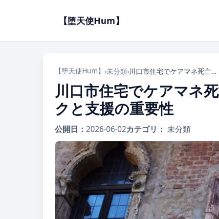
【堕天使Hum】
【堕天使Hum】
›
未分類
›
川口市住宅でケアマネ死亡事件：介護の現場が抱えるリスクと支援の重要性
川口市住宅でケアマネ死
クと支援の重要性
公開日：
2026-06-02
カテゴリ：
未分類