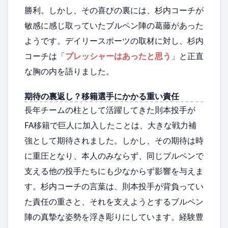
勝利。しかし、その喜びの裏には、杉内コーチが
敏感に感じ取っていたブルペン陣の葛藤があった
ようです。デイリースポーツの取材に対し、杉内
コーチは「
プレッシャーはあったと思う
」と正直
な胸の内を語りました。
期待の裏返し？移籍選手にかかる重い責任
長年チームの柱として活躍してきた則本投手が
FA移籍で巨人に加入したことは、大きな戦力補
強として期待されました。しかし、その期待は時
に重圧となり、本人のみならず、同じブルペンで
支える他の投手たちにも少なからず影響を与えま
す。杉内コーチの言葉は、則本投手が背負ってい
た責任の重さと、それを支えようとするブルペン
陣の真摯な姿勢を浮き彫りにしています。経験豊