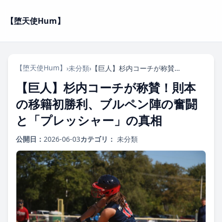
【堕天使Hum】
【堕天使Hum】
›
未分類
›
【巨人】杉内コーチが称賛！則本の移籍初勝利、ブルペン陣の奮闘と「プレッシャー」の真相
【巨人】杉内コーチが称賛！則本
の移籍初勝利、ブルペン陣の奮闘
と「プレッシャー」の真相
公開日：
2026-06-03
カテゴリ：
未分類