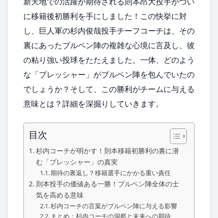
新天地での活躍が期待される則本昂大投手がつい
に移籍後初勝利を手にしました！この快挙に対
し、巨人軍の杉内俊哉投手チーフコーチは、その
裏にあったブルペン陣の複雑な心境に言及し、彼
の粘り強い投球をたたえました。一体、どのよう
な「プレッシャー」がブルペン陣を包んでいたの
でしょうか？そして、この勝利がチームに与える
意味とは？詳細を深掘りしていきます。
目次
杉内コーチが明かす！則本移籍初勝利の裏に潜
む「プレッシャー」の真実
期待の裏返し？移籍選手にかかる重い責任
則本投手の価値ある一勝！ブルペン陣全体の士
気を高める意味
杉内コーチの言葉がブルペン陣に与える影響
まとめ：杉内コーチの洞察と未来への期待