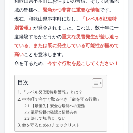
和歌山県串本町にお住まいの皆様、そして関係地
域の皆様へ、
緊急かつ非常に重要な情報
です。
現在、和歌山県串本町に対し、
「レベル5氾濫特
別警報」
が発令されました。これは、数十年に一
度経験するかどうかの
重大な災害発生が差し迫っ
ている、または既に発生している可能性が極めて
高い
ことを意味します。
命を守るため、
今すぐ行動を起こしてください！
目次
「レベル5氾濫特別警報」とは？
串本町で今すぐ取るべき「命を守る行動」
【最優先】安全な場所への避難
最新情報の確認と情報共有
決して無理はしない
命を守るためのチェックリスト