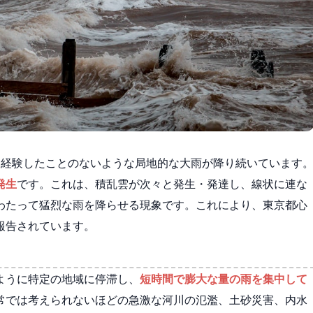
に経験したことのないような局地的な大雨が降り続いています
発生
です。これは、積乱雲が次々と発生・発達し、線状に連な
わたって猛烈な雨を降らせる現象です。これにより、東京都心
報告されています。
ように特定の地域に停滞し、
短時間で膨大な量の雨を集中して
常では考えられないほどの急激な河川の氾濫、土砂災害、内水