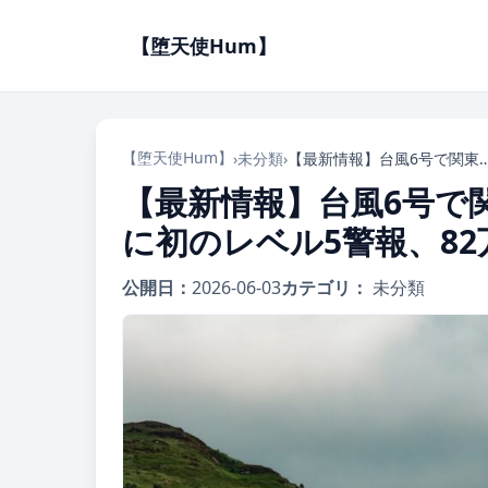
【堕天使Hum】
【堕天使Hum】
›
未分類
›
【最新情報】台風6号で関東に線状降水帯！和歌山・古座川に初のレベル5警報、
【最新情報】台風6号で
に初のレベル5警報、8
公開日：
2026-06-03
カテゴリ：
未分類