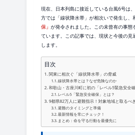
現在、日本列島に接近している台風6号は
方では「線状降水帯」が相次いで発生し、
保」
が発令されました。この未曾有の事態を
ています。この記事では、現状と今後の見
します。
目次
関東に相次ぐ「線状降水帯」の脅威
線状降水帯とは？なぜ危険なのか
和歌山・古座川町に初の「レベル5緊急安全
レベル5「緊急安全確保」とは？
9都県82万人に避難指示！対象地域と取るべ
避難のタイミングと準備
最新情報を常にチェック！
まとめ：命を守る行動を最優先に