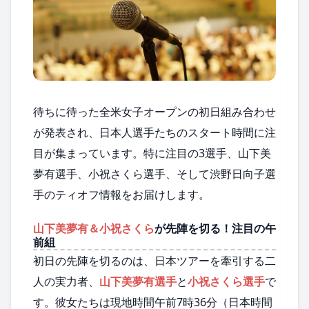
待ちに待った全米女子オープンの初日組み合わせ
が発表され、日本人選手たちのスタート時間に注
目が集まっています。特に注目の3選手、山下美
夢有選手、小祝さくら選手、そして渋野日向子選
手のティオフ情報をお届けします。
山下美夢有＆小祝さくら
が先陣を切る！注目の午
前組
初日の先陣を切るのは、日本ツアーを牽引する二
人の実力者、
山下美夢有選手
と
小祝さくら選手
で
す。彼女たちは現地時間午前7時36分（日本時間