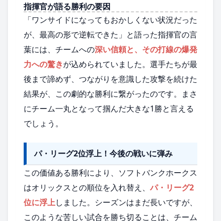
指揮官が語る勝利の要因
「ワンサイドになってもおかしくない状況だった
が、最高の形で逆転できた」と語った指揮官の言
葉には、チームへの
深い信頼と、その打線の爆発
力への驚き
が込められていました。選手たちが最
後まで諦めず、つながりを意識した攻撃を続けた
結果が、この劇的な勝利に繋がったのです。まさ
にチーム一丸となって掴んだ大きな1勝と言える
でしょう。
パ・リーグ2位浮上！今後の戦いに弾み
この価値ある勝利により、ソフトバンクホークス
はオリックスとの順位を入れ替え、
パ・リーグ2
位に浮上
しました。シーズンはまだ長いですが、
このような苦しい試合を勝ち切ることは、チーム