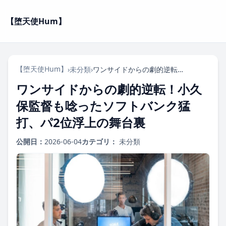
【堕天使Hum】
【堕天使Hum】
›
未分類
›
ワンサイドからの劇的逆転！小久保監督も唸ったソフトバンク猛打、パ2位浮上の舞台裏
ワンサイドからの劇的逆転！小久
保監督も唸ったソフトバンク猛
打、パ2位浮上の舞台裏
公開日：
2026-06-04
カテゴリ：
未分類