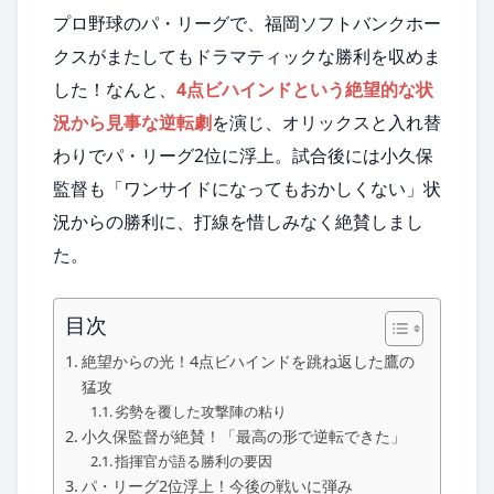
プロ野球のパ・リーグで、福岡ソフトバンクホー
クスがまたしてもドラマティックな勝利を収めま
した！なんと、
4点ビハインドという絶望的な状
況から見事な逆転劇
を演じ、オリックスと入れ替
わりでパ・リーグ2位に浮上。試合後には小久保
監督も「ワンサイドになってもおかしくない」状
況からの勝利に、打線を惜しみなく絶賛しまし
た。
目次
絶望からの光！4点ビハインドを跳ね返した鷹の
猛攻
劣勢を覆した攻撃陣の粘り
小久保監督が絶賛！「最高の形で逆転できた」
指揮官が語る勝利の要因
パ・リーグ2位浮上！今後の戦いに弾み