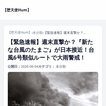
【堕天使Hum】
【堕天使Hum】
›
未分類
›
【緊急速報】週末直撃か？『新たな台風のたまご』が日本接近！台風6号類似ルートで大雨警戒！
【緊急速報】週末直撃か？『新た
な台風のたまご』が日本接近！台
風6号類似ルートで大雨警戒！
公開日：
2026-06-04
カテゴリ：
未分類