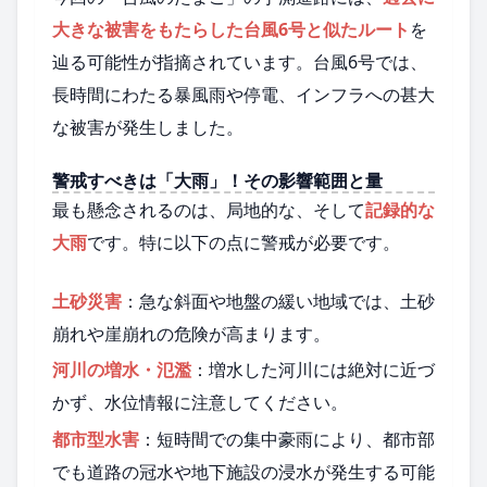
大きな被害をもたらした台風6号と似たルート
を
辿る可能性が指摘されています。台風6号では、
長時間にわたる暴風雨や停電、インフラへの甚大
な被害が発生しました。
警戒すべきは「大雨」！その影響範囲と量
最も懸念されるのは、局地的な、そして
記録的な
大雨
です。特に以下の点に警戒が必要です。
土砂災害
：急な斜面や地盤の緩い地域では、土砂
崩れや崖崩れの危険が高まります。
河川の増水・氾濫
：増水した河川には絶対に近づ
かず、水位情報に注意してください。
都市型水害
：短時間での集中豪雨により、都市部
でも道路の冠水や地下施設の浸水が発生する可能