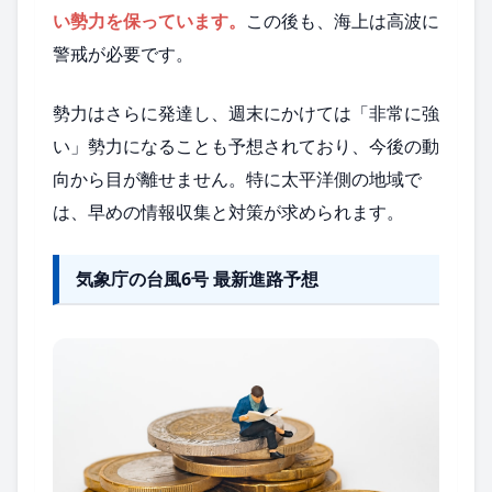
い勢力を保っています。
この後も、海上は高波に
警戒が必要です。
勢力はさらに発達し、週末にかけては「非常に強
い」勢力になることも予想されており、今後の動
向から目が離せません。特に太平洋側の地域で
は、早めの情報収集と対策が求められます。
気象庁の台風6号 最新進路予想