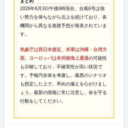
まとめ
2026年6月3日午後6時現在、台風6号は強
い勢力を保ちながら北上を続けており、各
機関から異なる進路予想が発表されていま
す。
気象庁は西日本接近、米軍は沖縄・台湾方
面、ヨーロッパは本州南海上通過
の可能性
も示唆しており、不確実性が高い状況で
す。予報円全体を考慮し、最悪のシナリオ
も想定した上で、早めの備えを心がけまし
ょう。最新の情報に常に注意し、命を守る
行動をしてください。