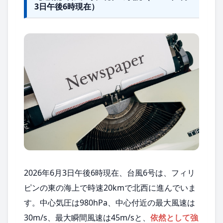
3日午後6時現在）
2026年6月3日午後6時現在、台風6号は、フィリ
ピンの東の海上で時速20kmで北西に進んでいま
す。中心気圧は980hPa、中心付近の最大風速は
30m/s、最大瞬間風速は45m/sと、
依然として強