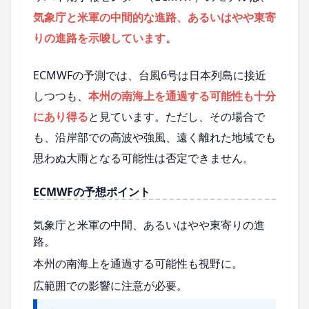
気象庁と米軍の中間的な進路、あるいはやや東寄
りの進路を示唆しています。
ECMWFの予測では、台風6号は日本列島に接近
しつつも、
本州の南海上を通過する可能性も十分
にあり得る
と見ています。ただし、その場合で
も、沿岸部での高波や強風、遠く離れた地域でも
思わぬ大雨となる可能性は否定できません。
ECMWFの予想ポイント
気象庁と米軍の中間、あるいはやや東寄りの進
路。
本州の南海上を通過する可能性も視野に。
広範囲での影響に注意が必要。