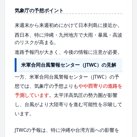
気象庁の予想ポイント
来週末から来週初めにかけて日本列島に接近か。
西日本、特に沖縄・九州地方で大雨・暴風・高波
のリスクが高まる。
進路予報円が大きく、今後の情報に注意が必要。
米軍合同台風警報センター（JTWC）の見解
一方、米軍合同台風警報センター（JTWC）の予
想では、気象庁の予想よりも
やや西寄りの進路を
予測しています。
太平洋高気圧の勢力圏が影響
し、台風がより大陸寄りを進む可能性を示唆して
います。
JTWCの予報は、特に沖縄や台湾方面への影響を