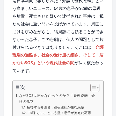
南日本新聞で報じられた「介護で昼夜逆転」とい
う痛ましいニュース。64歳の息子が92歳の母親
を放置し死亡させた疑いで逮捕された事件は、私
たち社会に重い問いを投げかけています。周囲に
助けを求めながらも、結局誰にも頼ることができ
なかった息子。この悲劇は、個人の問題として片
付けられるべきではありません。そこには、
介護
現場の過酷さ、社会の受け皿の細さ、そして「届
かないSOS」という現代社会の闇
が深く横たわっ
ています。
目次
なぜSOSは届かなかったのか？「昼夜逆転」介
護の孤立
疲弊する介護者：昼夜逆転が生む絶望
「頼れない」という壁：息子が抱えた葛藤