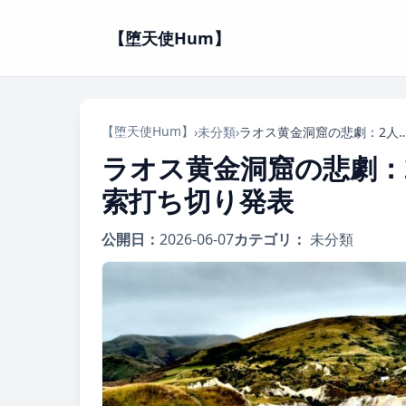
【堕天使Hum】
【堕天使Hum】
›
未分類
›
ラオス黄金洞窟の悲劇：2人の探検家、永遠に闇の中
ラオス黄金洞窟の悲劇：
索打ち切り発表
公開日：
2026-06-07
カテゴリ：
未分類