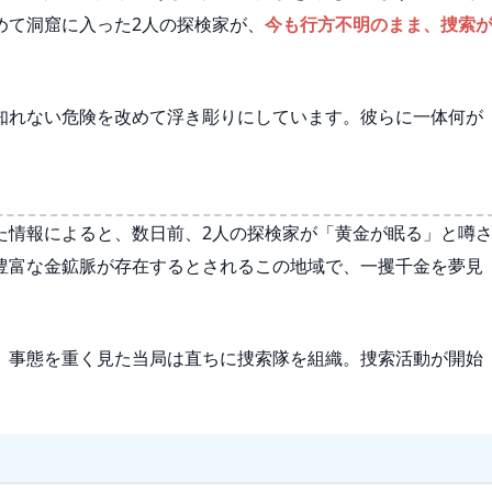
めて洞窟に入った2人の探検家が、
今も行方不明のまま、捜索
知れない危険を改めて浮き彫りにしています。彼らに一体何が
た情報によると、数日前、2人の探検家が「黄金が眠る」と噂
豊富な金鉱脈が存在するとされるこの地域で、一攫千金を夢見
、事態を重く見た当局は直ちに捜索隊を組織。捜索活動が開始