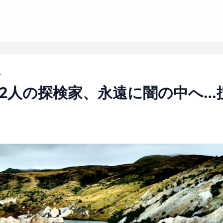
へ…捜索打ち切り発表
2人の探検家、永遠に闇の中へ…