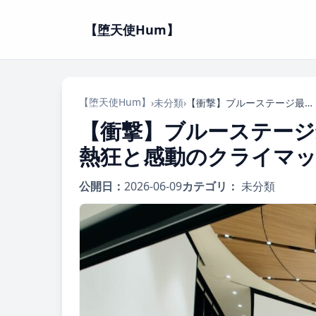
【堕天使Hum】
【堕天使Hum】
›
未分類
›
【衝撃】ブルーステージ最終章「新英雄大戦」上演決定！熱狂と感動のクライマックスを見逃すな！
【衝撃】ブルーステージ
熱狂と感動のクライマ
公開日：
2026-06-09
カテゴリ：
未分類