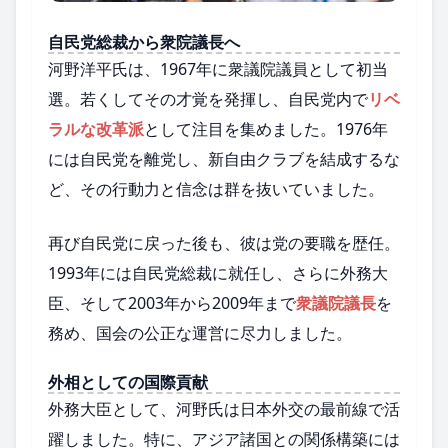
自民党総裁から衆院議長へ
河野洋平氏は、1967年に衆議院議員として初当
選。若くしてその才覚を発揮し、自民党内で
リベ
ラルな改革派
として注目を集めました。1976年
には自民党を離党し、新自由クラブを結成するな
ど、その行動力と信念は群を抜いていました。
再び自民党に戻った後も、彼は党の要職を歴任。
1993年には自民党総裁に就任し、さらに外務大
臣、そして2003年から2009年まで
衆議院議長
を
務め、国会の公正な運営に尽力しました。
外相としての国際貢献
外務大臣として、河野氏は日本外交の最前線で活
躍しました。特に、アジア諸国との関係構築には