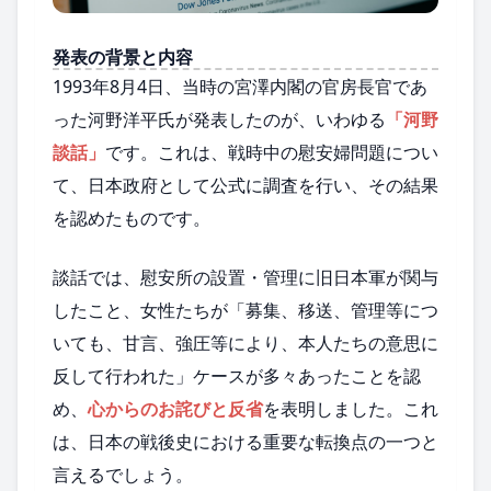
発表の背景と内容
1993年8月4日、当時の宮澤内閣の官房長官であ
った河野洋平氏が発表したのが、いわゆる
「河野
談話」
です。これは、戦時中の慰安婦問題につい
て、日本政府として公式に調査を行い、その結果
を認めたものです。
談話では、慰安所の設置・管理に旧日本軍が関与
したこと、女性たちが「募集、移送、管理等につ
いても、甘言、強圧等により、本人たちの意思に
反して行われた」ケースが多々あったことを認
め、
心からのお詫びと反省
を表明しました。これ
は、日本の戦後史における重要な転換点の一つと
言えるでしょう。