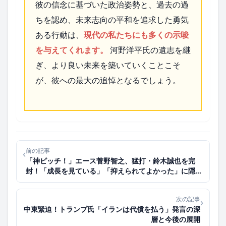
彼の信念に基づいた政治姿勢と、過去の過
ちを認め、未来志向の平和を追求した勇気
ある行動は、
現代の私たちにも多くの示唆
を与えてくれます。
河野洋平氏の遺志を継
ぎ、より良い未来を築いていくことこそ
が、彼への最大の追悼となるでしょう。
前の記事
‹
「神ピッチ！」エース菅野智之、猛打・鈴木誠也を完
封！「成長を見ている」「抑えられてよかった」に隠さ
れた本音とは？
次の記事
›
中東緊迫！トランプ氏「イランは代償を払う」発言の深
層と今後の展開